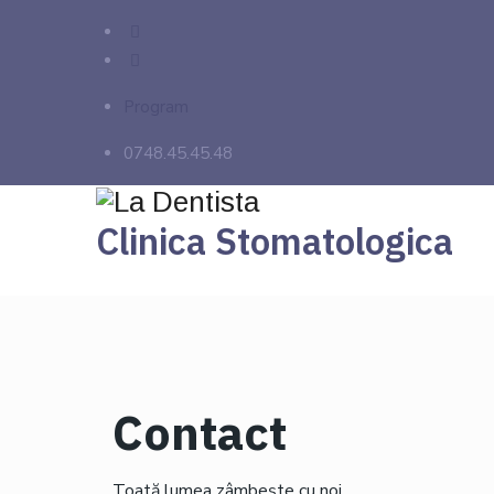
Program
0748.45.45.48
Clinica Stomatologica
Contact
Toată lumea zâmbește cu noi