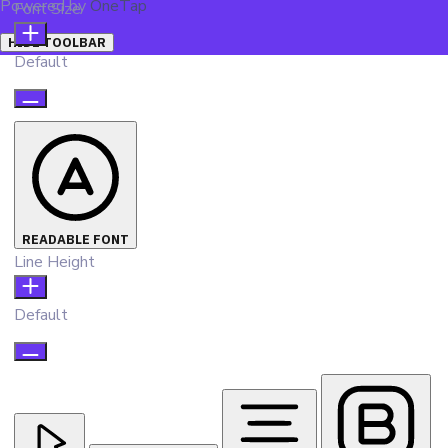
Powered by
OneTap
Font Size
HIDE TOOLBAR
Default
READABLE FONT
Line Height
Default